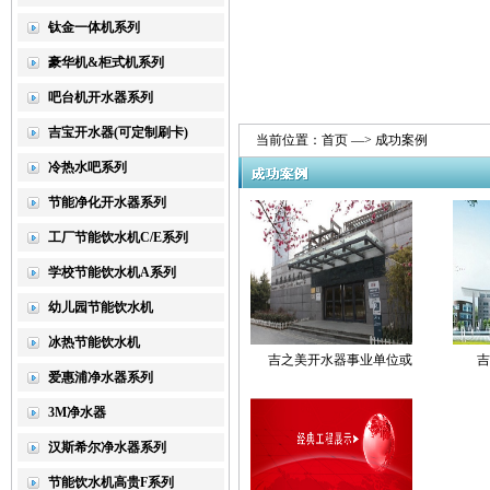
钛金一体机系列
豪华机&柜式机系列
吧台机开水器系列
吉宝开水器(可定制刷卡)
当前位置：
首页
—> 成功案例
冷热水吧系列
节能净化开水器系列
工厂节能饮水机C/E系列
学校节能饮水机A系列
幼儿园节能饮水机
冰热节能饮水机
吉之美开水器事业单位或
吉
爱惠浦净水器系列
3M净水器
汉斯希尔净水器系列
节能饮水机高贵F系列