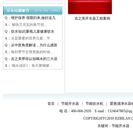
Q：
维护保养 假期归来,做好这几
吉之美开水器工程案例
A：
愉快又充实的春节假...
Q：
饮水知识|重视儿童健康饮水
A：
水是重要的营养元素，平...
Q：
从中医角度解读，为什么感冒
A：
每到季节交替更换的时候...
Q：
吉之美带你认知喝水的三大误
A：
喝水误区1：每天要喝够...
首页
|
节能开水器
|
节能饮水机
|
爱惠浦净水器
电 话：400-066-2026 E-mail：132464
COPYRIGHT©2010
HZBILAN
关键词：
节能开水器