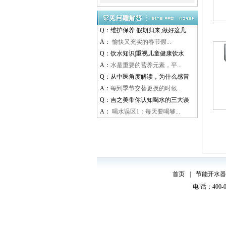
Q：
维护保养 假期归来,做好这几
A：
愉快又充实的春节假...
Q：
饮水知识|重视儿童健康饮水
A：
水是重要的营养元素，平...
Q：
从中医角度解读，为什么感冒
A：
每到季节交替更换的时候...
Q：
吉之美带你认知喝水的三大误
A：
喝水误区1：每天要喝够...
首页
|
节能开水器
电 话：400-