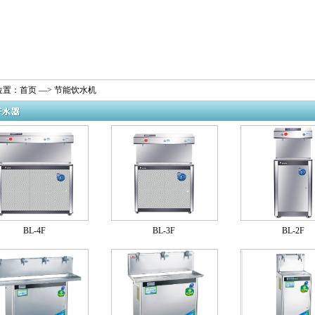
位置：
首页
—> 节能饮水机
BL-4F
BL-3F
BL-2F