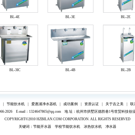
BL-4E
BL-3E
BL-2E
BL-3IC
BL-4B
BL-2B
|
节能饮水机
|
爱惠浦净水器机
|
成功案例
|
资质认证
|
关于吉之美
|
联
066-2026 E-mail：1324647865@qq.com 地 址：杭州市拱墅区德胜巷1号世贸科技创
COPYRIGHT©2010
HZBILAN.COM
CORPORATION. ALL RIGHTS RESERVED
关键词：
节能开水器
学校节能饮水机
冰热饮水机
净水器