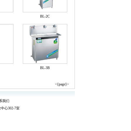
BL-2C
BL-3B
<{page}>
系我们
业中心302-7室