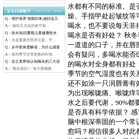
水都有不同的标准。是
燥、手指甲处起皱纹等
Q：
维护保养 假期归来,做好这几
喝水，也不要说每天非
A：
愉快又充实的春节假...
Q：
饮水知识|重视儿童健康饮水
喝水是否有好处？ 秋
A：
水是重要的营养元素，平...
一道道的口子，并在唇
Q：
从中医角度解读，为什么感冒
会有疑问，多喝水能否
A：
每到季节交替更换的时候...
Q：
吉之美带你认知喝水的三大误
的喝水对全身都有好处
A：
喝水误区1：每天要喝够...
季节的空气湿度也有关
还不如涂一只润唇膏有
为出现喉咙痛、喉咙痒
水之后要代谢，90%都
是否具有科学依据？ 
脑中根深蒂固的一个常
愈吗？相信很多人对此