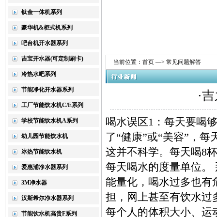
钛金一体机系列
豪华机&柜式机系列
吧台机开水器系列
吉宝开水器(可定制刷卡)
当前位置：
首页
—>
常见问题解答
冷热水吧系列
节能净化开水器系列
·
工厂节能饮水机C/E系列
喝水误区1：每天要喝够
学校节能饮水机A系列
了“健康”或“美容”，
幼儿园节能饮水机
这并不科学。每天喝8
冰热节能饮水机
每天喝水的度量单位。
爱惠浦净水器系列
能量化，喝水过多也有
3M净水器
担，网上甚至有饮水过
汉斯希尔净水器系列
每个人的体积大小、运
节能饮水机高贵F系列