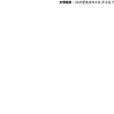
友情链接：
}
杭州爱惠浦净水器
|
开水器
|