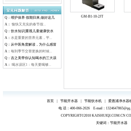
GM-B1-10-2JT
Q：
维护保养 假期归来,做好这几
A：
愉快又充实的春节假...
Q：
饮水知识|重视儿童健康饮水
A：
水是重要的营养元素，平...
Q：
从中医角度解读，为什么感冒
A：
每到季节交替更换的时候...
Q：
吉之美带你认知喝水的三大误
A：
喝水误区1：每天要喝够...
首页
|
节能开水器
|
节能饮水机
|
爱惠浦净水器
电 话：400-066-2026 E-mail：132464
COPYRIGHT©2010
KAISHUIQI.COM.CN
CO
关键词：
节能开水器